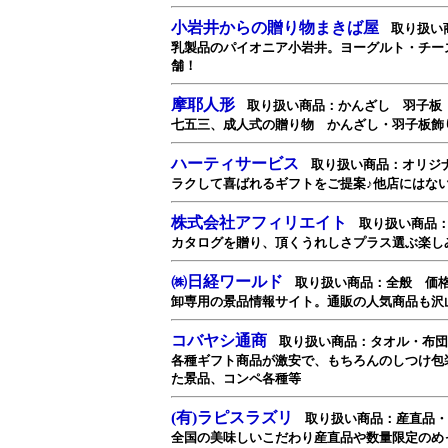
小岩井からの贈り物まきば屋
取り扱い
乳製品のパイオニア小岩井。ヨーグルト・チー
舗！
摩耶人形
取り扱い商品：かんざし 羽子板 
七五三、成人式の贈り物 かんざし・羽子板飾
ハーティサービス
取り扱い商品：オリジ
ラクして喜ばれるギフトをご提案♪他店にはな
株式会社アフィリエイト
取り扱い商品：
カタログを贈り、頂くうれしさプラス選ぶ楽し
㈱日経ワールド
取り扱い商品：全般 価格帯
卸専用の景品情報サイト。通販の人気商品も沢
コバヤシ通商
取り扱い商品：タオル・布団
各種ギフト商品が激安で、もちろんのしつけ包
た景品、コンペ各種等
(有)ラピスラズリ
取り扱い商品：産直品・セ
全国の美味しいこだわり産直品や数量限定のめ