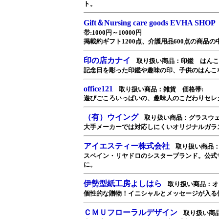
ト。
Gift＆Nursing care goods EVHA SHOP
帯:1000円～10000円
掲載約ギフト1200点、介護用品600点の商品
印の店カナイ
取り扱い商品：印鑑 はんこ 価
記念日を彫った印鑑や趣味の印、子供のはんこ
office121
取り扱い商品：雑貨 価格帯:
遊びごころいっぱいの、趣味人のこだわりセレ
（有）ウイング
取り扱い商品：グラスウェ
大手メーカーでは対応しにくいオリジナルガラ
アイエスティー株式会社
取り扱い商品
スペイン・リヤドロのシスターブランド。公式
に。
伊勢型紙工房よしはら
取り扱い商品：オ
個性的な贈物！イニシャルとメッセージが入る
ＣＭＵフローラルデザイン
取り扱い商品