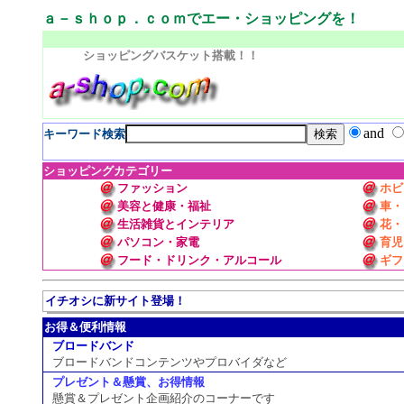
ａ－ｓｈｏｐ．ｃｏｍでエー・ショッピングを！
ショッピングバスケット搭載！！
and
キーワード検索
ショッピングカテゴリー
ファッション
ホビ
美容と健康・福祉
車・
生活雑貨とインテリア
花・
パソコン・家電
育児
フード・ドリンク・アルコール
ギフ
イチオシに新サイト登場！
お得＆便利情報
ブロードバンド
ブロードバンドコンテンツやプロバイダなど
プレゼント＆懸賞、お得情報
懸賞＆プレゼント企画紹介のコーナーです